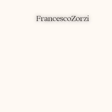
FrancescoZorzi
FrancescoZorzi